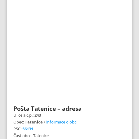
Pošta Tatenice – adresa
Ulice a č.p.:
243
Obec:
Tatenice
/
informace o obci
PSČ:
56131
Část obce: Tatenice