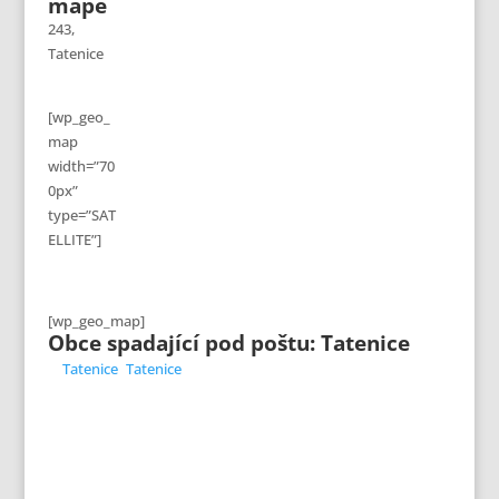
mapě
243,
Tatenice
[wp_geo_
map
width=”70
0px”
type=”SAT
ELLITE”]
[wp_geo_map]
Obce spadající pod poštu: Tatenice
Tatenice
Tatenice