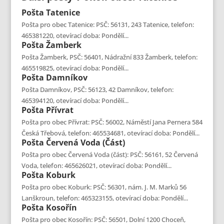
Pošta
Tatenice
Pošta pro obec Tatenice: PSČ: 56131, 243 Tatenice, telefon:
465381220, otevírací doba: Pondělí...
Pošta
Žamberk
Pošta Žamberk, PSČ: 56401, Nádražní 833 Žamberk, telefon:
465519825, otevírací doba: Pondělí...
Pošta
Damníkov
Pošta Damníkov, PSČ: 56123, 42 Damníkov, telefon:
465394120, otevírací doba: Pondělí...
Pošta
Přívrat
Pošta pro obec Přívrat: PSČ: 56002, Náměstí Jana Pernera 584
Česká Třebová, telefon: 465534681, otevírací doba: Pondělí...
Pošta
Červená Voda (část)
Pošta pro obec Červená Voda (část): PSČ: 56161, 52 Červená
Voda, telefon: 465626021, otevírací doba: Pondělí...
Pošta
Koburk
Pošta pro obec Koburk: PSČ: 56301, nám. J. M. Marků 56
Lanškroun, telefon: 465323155, otevírací doba: Pondělí...
Pošta
Kosořín
Pošta pro obec Kosořín: PSČ: 56501, Dolní 1200 Choceň,