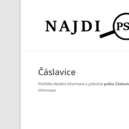
Čáslavice
Přečtěte detailní informace o pobočce
pošta Čáslavi
informace.