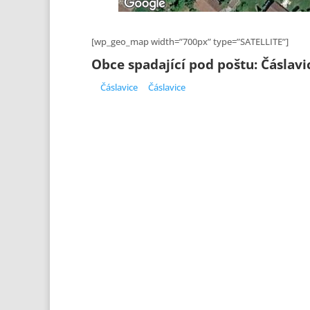
[wp_geo_map width=”700px” type=”SATELLITE”]
Obce spadající pod poštu: Čáslavi
Čáslavice
Čáslavice