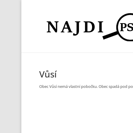
Vůsí
Obec Vůsí nemá vlastní pobočku. Obec spadá pod p