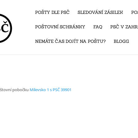
POŠTY DLE PSČ
SLEDOVÁNÍ ZÁSILEK
PO
POŠTOVNÍ SCHRÁNKY
FAQ
PSČ V ZAHR
NEMÁTE ČAS DOJÍT NA POŠTU?
BLOGG
oštovní pobočku
Milevsko 1 s PSČ 39901