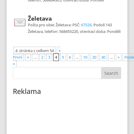
telefon: 568884305, otevírací doba: Pondělí
Želetava
Pošta pro obec Želetava: PSČ:
67526
, Podolí 143
Želetava, telefon: 568455220, otevírací doba: Pondělí
4. stránka z celkem 54
«
První
«
...
2
3
4
5
6
...
10
20
30
...
»
Posle
»
Reklama