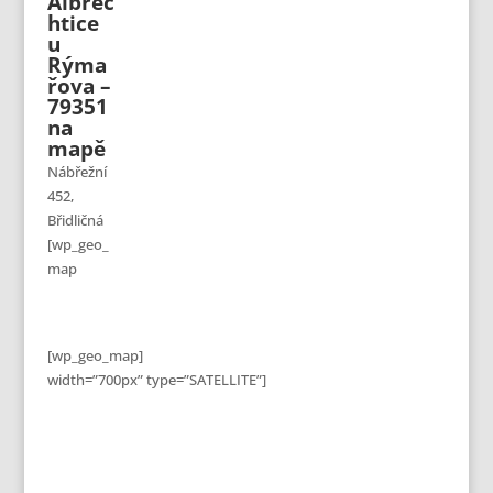
Albrec
htice
u
Rýma
řova –
79351
na
mapě
Nábřežní
452,
Břidličná
[wp_geo_
map
[wp_geo_map]
width=”700px” type=”SATELLITE”]