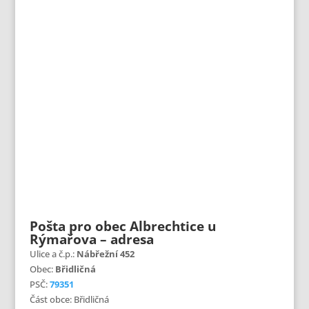
Pošta pro obec Albrechtice u
Rýmařova – adresa
Ulice a č.p.:
Nábřežní 452
Obec:
Břidličná
PSČ:
79351
Část obce: Břidličná