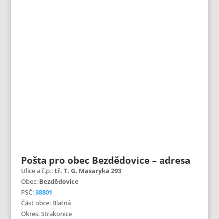
Pošta pro obec Bezdědovice – adresa
Ulice a č.p.:
tř. T. G. Masaryka 293
Obec:
Bezdědovice
PSČ:
38801
Část obce: Blatná
Okres: Strakonice