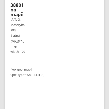
–
38801
na
mapě
tř. T. G.
Masaryka
293,
Blatná
[wp_geo_
map
width=”70
[wp_geo_map]
0px” type=”SATELLITE”]