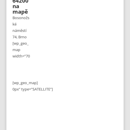
64200
na
mapě
Bosonožs
ké
náměstí
74, Brno
[wp_geo_
map
width=”70
[wp_geo_map]
0px” type=”SATELLITE”]