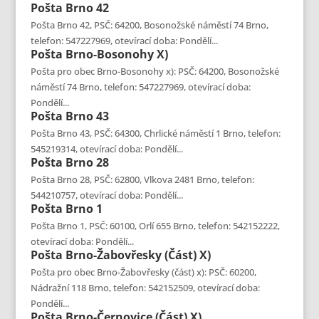
Pošta
Brno 42
Pošta Brno 42, PSČ: 64200, Bosonožské náměstí 74 Brno,
telefon: 547227969, otevírací doba: Pondělí...
Pošta
Brno-Bosonohy X)
Pošta pro obec Brno-Bosonohy x): PSČ: 64200, Bosonožské
náměstí 74 Brno, telefon: 547227969, otevírací doba:
Pondělí...
Pošta
Brno 43
Pošta Brno 43, PSČ: 64300, Chrlické náměstí 1 Brno, telefon:
545219314, otevírací doba: Pondělí...
Pošta
Brno 28
Pošta Brno 28, PSČ: 62800, Vlkova 2481 Brno, telefon:
544210757, otevírací doba: Pondělí...
Pošta
Brno 1
Pošta Brno 1, PSČ: 60100, Orlí 655 Brno, telefon: 542152222,
otevírací doba: Pondělí...
Pošta
Brno-Žabovřesky (část) X)
Pošta pro obec Brno-Žabovřesky (část) x): PSČ: 60200,
Nádražní 118 Brno, telefon: 542152509, otevírací doba:
Pondělí...
Pošta
Brno-Černovice (část) X)