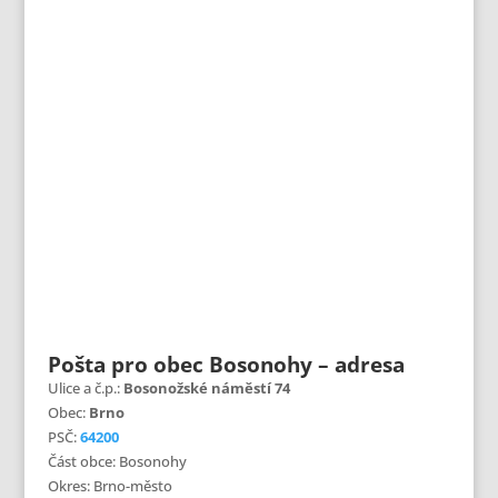
Pošta pro obec Bosonohy – adresa
Ulice a č.p.:
Bosonožské náměstí 74
Obec:
Brno
PSČ:
64200
Část obce: Bosonohy
Okres: Brno-město