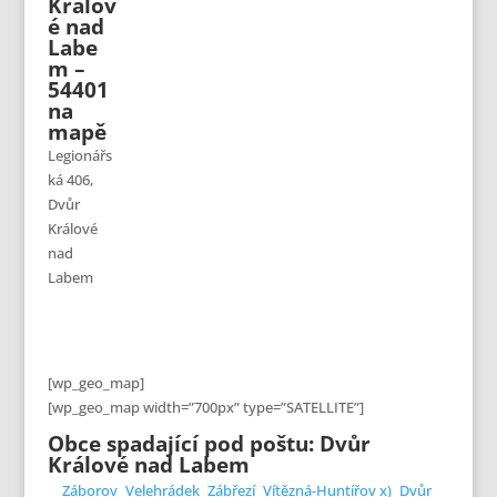
Králov
é nad
Labe
m –
54401
na
mapě
Legionářs
ká 406,
Dvůr
Králové
nad
Labem
[wp_geo_map]
[wp_geo_map width=”700px” type=”SATELLITE”]
Obce spadající pod poštu: Dvůr
Králové nad Labem
Záborov
Velehrádek
Zábřezí
Vítězná-Huntířov x)
Dvůr