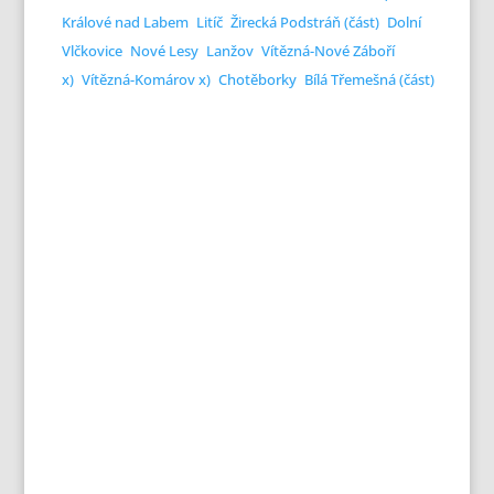
Králové nad Labem
Litíč
Žirecká Podstráň (část)
Dolní
Vlčkovice
Nové Lesy
Lanžov
Vítězná-Nové Záboří
x)
Vítězná-Komárov x)
Chotěborky
Bílá Třemešná (část)