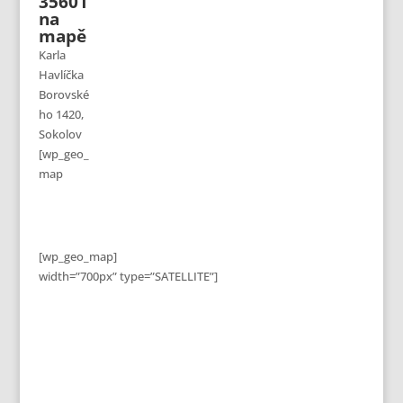
35601
na
mapě
Karla
Havlíčka
Borovské
ho 1420,
Sokolov
[wp_geo_
map
[wp_geo_map]
width=”700px” type=”SATELLITE”]