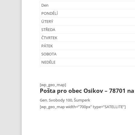
Den
PONDĚLÍ
ÚTERÝ
STŘEDA
ČTVRTEK
PÁTEK
SOBOTA
NEDĚLE
[wp_geo_map]
Pošta pro obec Osikov – 78701 n
Gen. Svobody 100, Šumperk
[wp_geo_map width=”700px” type=”SATELLITE”]