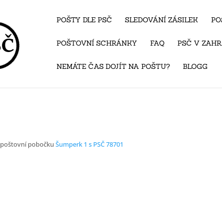
POŠTY DLE PSČ
SLEDOVÁNÍ ZÁSILEK
PO
POŠTOVNÍ SCHRÁNKY
FAQ
PSČ V ZAHR
NEMÁTE ČAS DOJÍT NA POŠTU?
BLOGG
d poštovní pobočku
Šumperk 1 s PSČ 78701