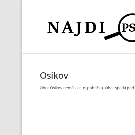
Osikov
Obec Osikov nemá vlastní pobočku. Obec spadá po