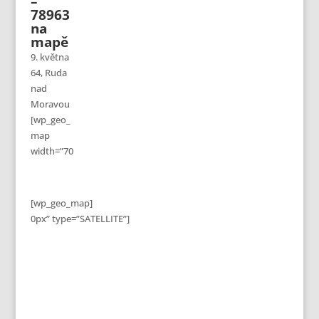
–
78963
na
mapě
9. května
64, Ruda
nad
Moravou
[wp_geo_
map
width=”70
[wp_geo_map]
0px” type=”SATELLITE”]