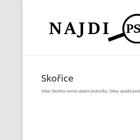
Skořice
Obec Skořice nemá vlastní pobočku. Obec spadá po