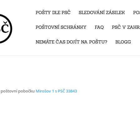
POŠTY DLE PSČ
SLEDOVÁNÍ ZÁSILEK
PO
POŠTOVNÍ SCHRÁNKY
FAQ
PSČ V ZAHR
NEMÁTE ČAS DOJÍT NA POŠTU?
BLOGG
d poštovní pobočku
Mirošov 1 s PSČ 33843