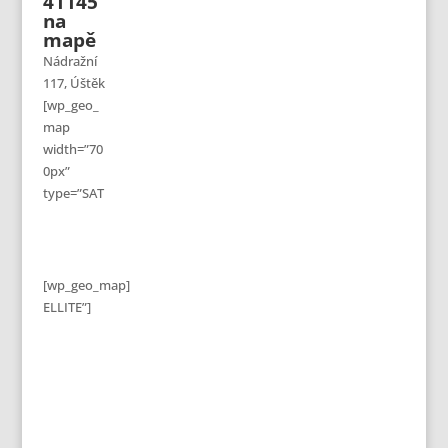
41145
na
mapě
Nádražní
117, Úštěk
[wp_geo_
map
width=”70
0px”
type=”SAT
[wp_geo_map]
ELLITE”]