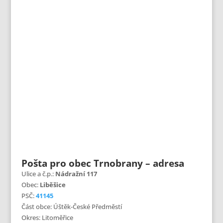
Pošta pro obec Trnobrany – adresa
Ulice a č.p.:
Nádražní 117
Obec:
Liběšice
PSČ:
41145
Část obce: Úštěk-České Předměstí
Okres: Litoměřice