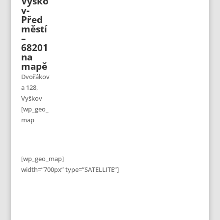
Vyško
v-
Před
městí
–
68201
na
mapě
Dvořákov
a 128,
Vyškov
[wp_geo_
map
[wp_geo_map]
width=”700px” type=”SATELLITE”]