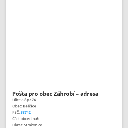
Pošta pro obec Záhrobí – adresa
Ulice a č.p.:
74
Obec:
Bělčice
PSČ:
38742
Část obce: Lnáře
Okres: Strakonice