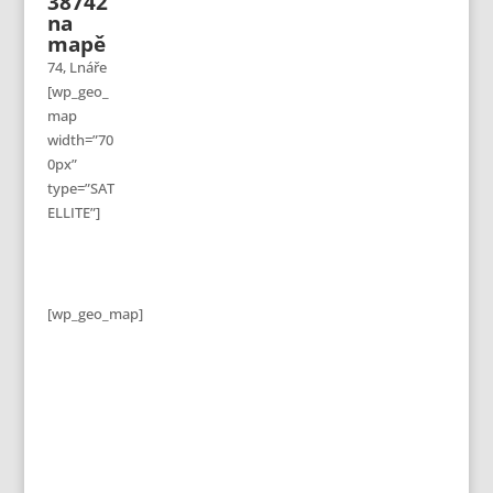
38742
na
mapě
74, Lnáře
[wp_geo_
map
width=”70
0px”
type=”SAT
ELLITE”]
[wp_geo_map]