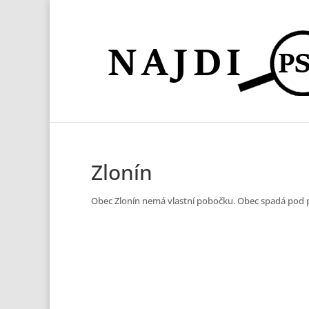
Zlonín
Obec Zlonín nemá vlastní pobočku. Obec spadá pod