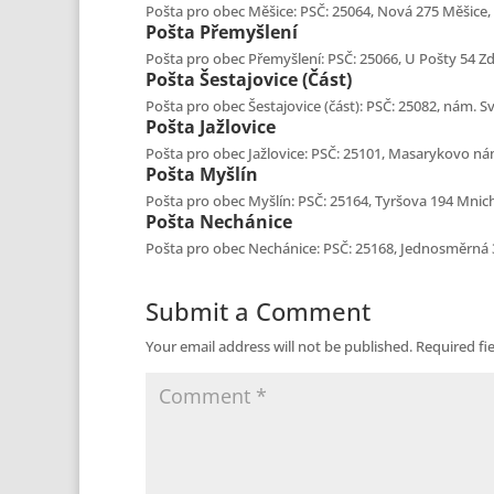
Pošta pro obec Měšice: PSČ: 25064, Nová 275 Měšice, t
Pošta
Přemyšlení
Pošta pro obec Přemyšlení: PSČ: 25066, U Pošty 54 Zdi
Pošta
Šestajovice (část)
Pošta pro obec Šestajovice (část): PSČ: 25082, nám. S
Pošta
Jažlovice
Pošta pro obec Jažlovice: PSČ: 25101, Masarykovo nám.
Pošta
Myšlín
Pošta pro obec Myšlín: PSČ: 25164, Tyršova 194 Mnicho
Pošta
Nechánice
Pošta pro obec Nechánice: PSČ: 25168, Jednosměrná 31
Submit a Comment
Your email address will not be published.
Required fi