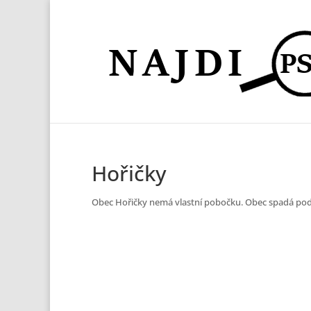
Hořičky
Obec Hořičky nemá vlastní pobočku. Obec spadá po