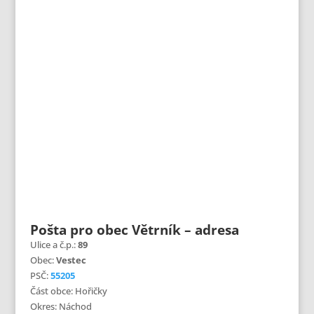
Pošta pro obec Větrník – adresa
Ulice a č.p.:
89
Obec:
Vestec
PSČ:
55205
Část obce: Hořičky
Okres: Náchod