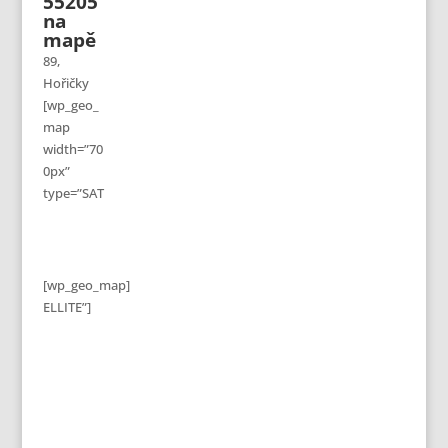
55205
na
mapě
89,
Hořičky
[wp_geo_
map
width=”70
0px”
type=”SAT
[wp_geo_map]
ELLITE”]